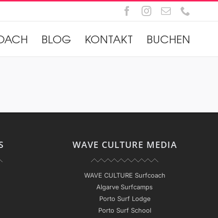
Facebook
Instagram
E-
Telefo
Mail
OACH
BLOG
KONTAKT
BUCHEN
S
WAVE CULTURE MEDIA
WAVE CULTURE Surfcoach
Algarve Surfcamps
Porto Surf Lodge
Porto Surf School