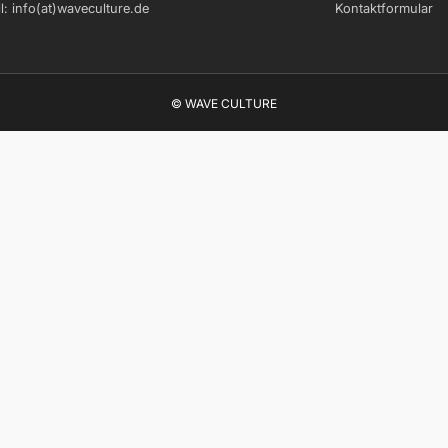
l:
info(at)waveculture.de
Kontaktformular
© WAVE CULTURE