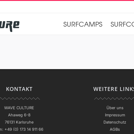
SURFCAMPS
SURFC
KONTAKT
WEITERE LINK
WAVE CULTURE
Über uns
Ahaweg 6-8
Impressum
76131 Karlsruhe
Datenschutz
n:
+49 (0) 173 14 911 66
AGBs