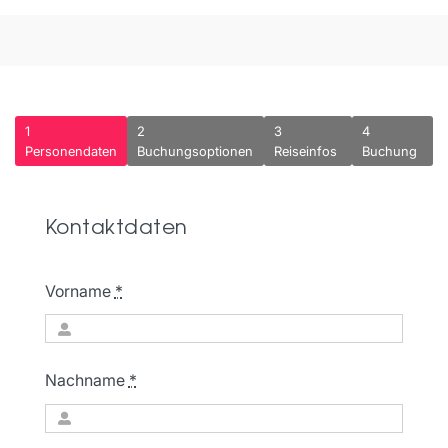
1
2
3
4
Current
Personendaten
Buchungsoptionen
Reiseinfos
Buchung
step:
Kontaktdaten
Vorname
*
Nachname
*