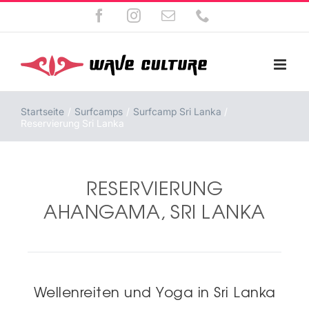
Zum
Facebook
Instagram
E-
Telefon
Inhalt
Mail
springen
Startseite
Surfcamps
Surfcamp Sri Lanka
Reservierung Sri Lanka
RESERVIERUNG
AHANGAMA, SRI LANKA
Wellenreiten und Yoga in Sri Lanka