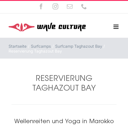
Zum
Facebook
Instagram
E-
Telefon
Inhalt
Mail
springen
Startseite
Surfcamps
Surfcamp Taghazout Bay
Reservierung Taghazout Bay
RESERVIERUNG
TAGHAZOUT BAY
Wellenreiten und Yoga in Marokko