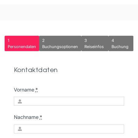
1
2
3
4
Current
Personendaten
Buchungsoptionen
Reiseinfos
Buchung
step:
Kontaktdaten
Vorname
*
Nachname
*