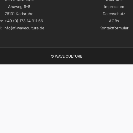
Ahaweg 6-8
Impressum
76131 Karlsruhe
Datenschutz
n:
+49 (0) 173 14 911 66
AGBs
l:
info(at)waveculture.de
Kontaktformular
© WAVE CULTURE