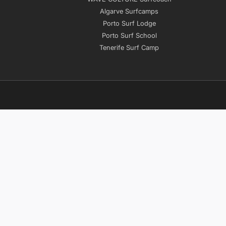
Algarve Surfcamps
Porto Surf Lodge
Porto Surf School
Tenerife Surf Camp