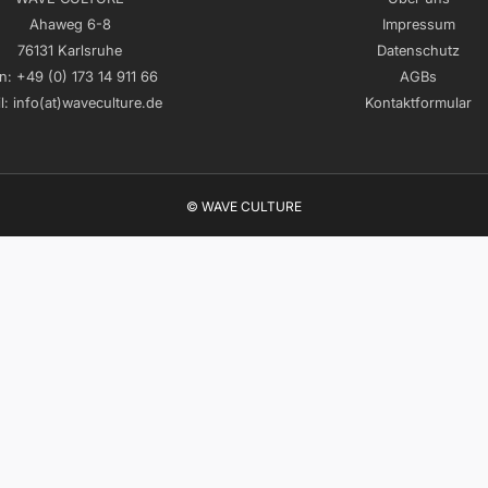
Ahaweg 6-8
Impressum
76131 Karlsruhe
Datenschutz
n:
+49 (0) 173 14 911 66
AGBs
l:
info(at)waveculture.de
Kontaktformular
© WAVE CULTURE