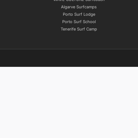
Algarve Surfcamps
Porto Surf Lodge
Porto Surf School
Tenerife Surf Camp