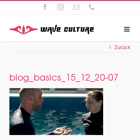
Zum
Facebook
Instagram
E-
Telefon
Inhalt
Mail
springen
Zurück
blog_basics_15_12_20-07