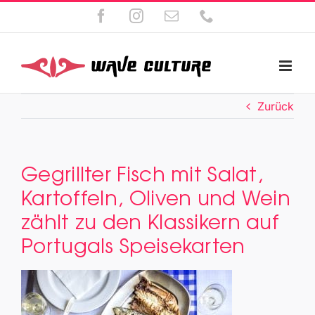
Zum
Facebook
Instagram
E-
Telefon
Inhalt
Mail
springen
Zurück
Gegrillter Fisch mit Salat,
Kartoffeln, Oliven und Wein
zählt zu den Klassikern auf
Portugals Speisekarten