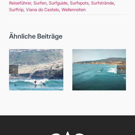
Reiseführer
,
Surfen
,
Surfguide
,
Surfspots
,
Surfstrände
,
Surftrip
,
Viana do Castelo
,
Wellenreiten
Ähnliche Beiträge
Surfen in
Surfen auf
Lissabon:
Teneriffa: Die
Surfguide für
Insel der
die
Extreme
Hauptstadt