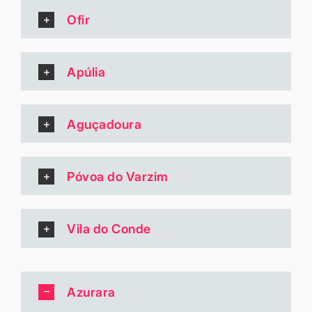
Ofir
Apúlia
Aguçadoura
Póvoa do Varzim
Vila do Conde
Azurara