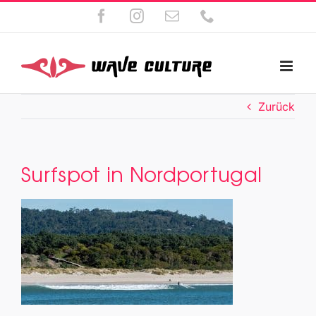
Zum
Facebook
Instagram
E-
Telefon
Inhalt
Mail
springen
Zurück
Surfspot in Nordportugal