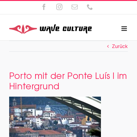
Zum
Facebook
Instagram
E-
Telefon
Inhalt
Mail
springen
Zurück
Porto mit der Ponte Luís I im
Hintergrund