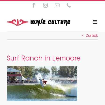
Zum
Facebook
Instagram
E-
Telefon
Inhalt
Mail
springen
Zurück
Surf Ranch in Lemoore