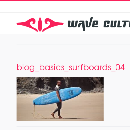
Zum
Inhalt
springen
blog_basics_surfboards_04