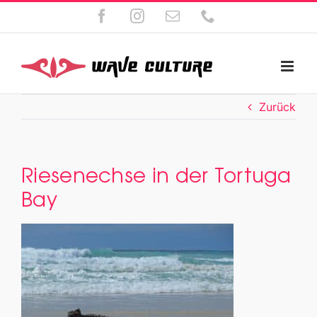
Zum
Facebook
Instagram
E-
Telefon
Inhalt
Mail
springen
Zurück
Riesenechse in der Tortuga
Bay