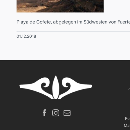
Playa de Cofete, abgelegen im Südwesten von Fuerte. 
01.12.2018
Fo
Mai