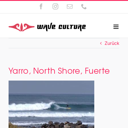
Zum
Facebook
Instagram
E-
Telefon
Inhalt
Mail
springen
Zurück
Yarro, North Shore, Fuerte