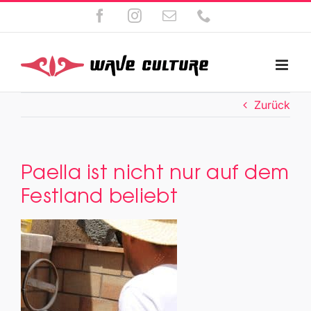
Zum
Facebook
Instagram
E-
Telefon
Inhalt
Mail
springen
Zurück
Paella ist nicht nur auf dem
Festland beliebt