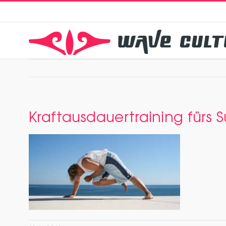
Zum
Inhalt
springen
Kraftausdauertraining fürs S