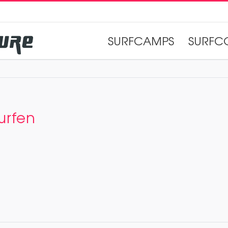
SURFCAMPS
SURFC
urfen