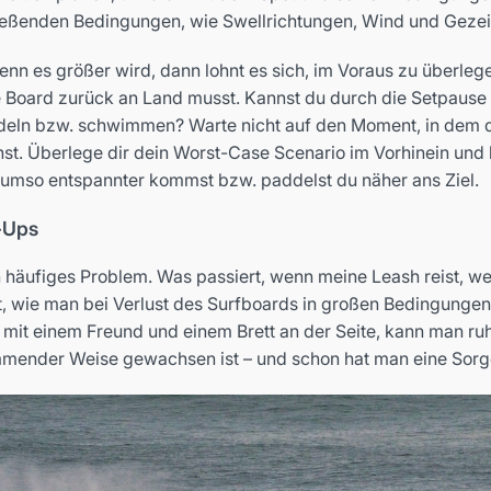
ießenden Bedingungen, wie Swellrichtungen, Wind und Gezeit
enn es größer wird, dann lohnt es sich, im Voraus zu überleg
hne Board zurück an Land musst. Kannst du durch die Setpa
addeln bzw. schwimmen? Warte nicht auf den Moment, in dem
hst. Überlege dir dein Worst-Case Scenario im Vorhinein un
 umso entspannter kommst bzw. paddelst du näher ans Ziel.
e-Ups
n häufiges Problem. Was passiert, wenn meine Leash reist, we
, wie man bei Verlust des Surfboards in großen Bedingungen re
 mit einem Freund und einem Brett an der Seite, kann man ru
mmender Weise gewachsen ist – und schon hat man eine Sorg