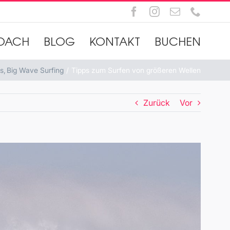
Facebook
Instagram
E-
Telefo
Mail
OACH
BLOG
KONTAKT
BUCHEN
s
Big Wave Surfing
Tipps zum Surfen von größeren Wellen
Zurück
Vor