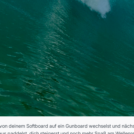
u von deinem Softboard auf ein Gunboard wechselst und nächs
aus paddelst, dich steigerst und noch mehr Spaß am Wellenrei