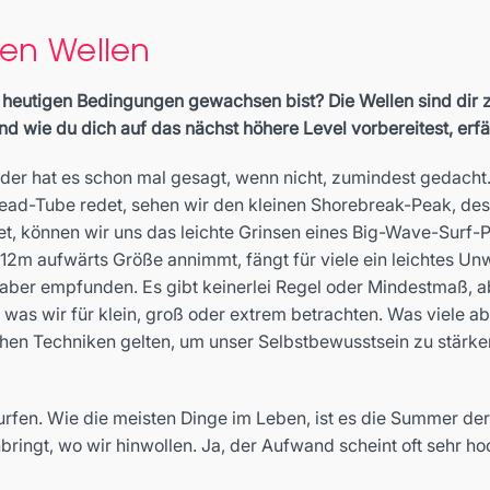
ren Wellen
n heutigen Bedingungen gewachsen bist? Die Wellen sind dir z
 wie du dich auf das nächst höhere Level vorbereitest, erfäh
der hat es schon mal gesagt, wenn nicht, zumindest gedacht. D
head-Tube redet, sehen wir den kleinen Shorebreak-Peak, de
t, können wir uns das leichte Grinsen eines Big-Wave-Surf-Pr
 12m aufwärts Größe annimmt, fängt für viele ein leichtes Unw
lem aber empfunden. Es gibt keinerlei Regel oder Mindestmaß,
was wir für klein, groß oder extrem betrachten. Was viele abe
ichen Techniken gelten, um unser Selbstbewusstsein zu stär
urfen. Wie die meisten Dinge im Leben, ist es die Summer d
bringt, wo wir hinwollen. Ja, der Aufwand scheint oft sehr ho