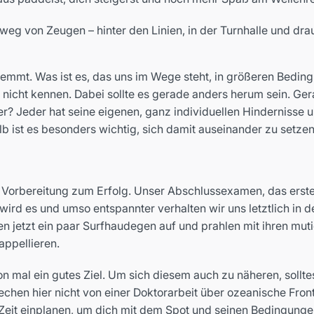
eg von Zeugen – hinter den Linien, in der Turnhalle und drau
ch hemmt. Was ist es, das uns im Wege steht, in größeren Be
icht kennen. Dabei sollte es gerade anders herum sein. Gera
er? Jeder hat seine eigenen, ganz individuellen Hindernisse 
halb ist es besonders wichtig, sich damit auseinander zu set
te Vorbereitung zum Erfolg. Unser Abschlussexamen, das erst
 wird es und umso entspannter verhalten wir uns letztlich in 
eien jetzt ein paar Surfhaudegen auf und prahlen mit ihren mu
appellieren.
on mal ein gutes Ziel. Um sich diesem auch zu näheren, solltes
prechen hier nicht von einer Doktorarbeit über ozeanische Fr
d Zeit einplanen, um dich mit dem Spot und seinen Bedingung