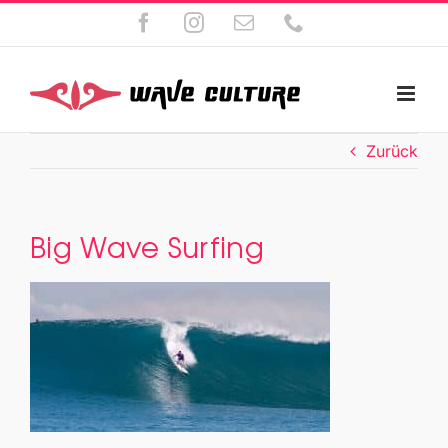
Zum
Facebook
Instagram
E-
Telefon
Inhalt
Mail
springen
Zurück
Big Wave Surfing