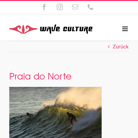
Zum
Facebook
Instagram
E-
Telefon
Inhalt
Mail
springen
Zurück
Praia do Norte