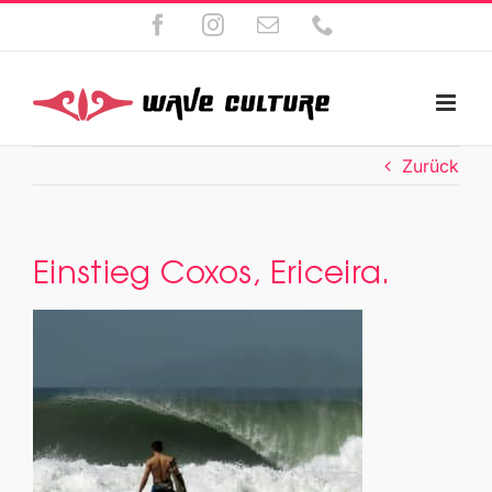
Zum
Facebook
Instagram
E-
Telefon
Inhalt
Mail
springen
Zurück
Einstieg Coxos, Ericeira.