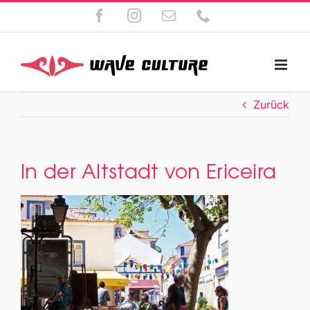
Zum
Facebook
Instagram
E-
Telefon
Inhalt
Mail
springen
Zurück
In der Altstadt von Ericeira