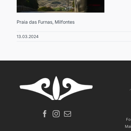
Praia das Furnas, Milfontes
13.03.2024
Fo
Mai