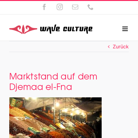
Zum
Facebook
Instagram
E-
Telefon
Inhalt
Mail
springen
Zurück
Marktstand auf dem
Djemaa el-Fna