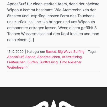
Apnoetauchen für Surfer
ApneaSurf für einen starken Atem, denn der nächste
Basics
Big Wave Surfing
Wipeout kommt bestimmt! Wie Atemtechniken der
ältesten und ursprünglichsten Form des Tauchens
uns zurück ins Line-Up bringen und uns Wipeouts
entspannter ertragen lassen. Wenn einem gefühlt 8
Tonnen Wassermasse auf den Kopf knallen und man
nach einem [...]
15.12.2020
|
Kategorien:
Basics
,
Big Wave Surfing
|
Tags:
ApneaSurf
,
Apnoe
,
Apnoetauchen
,
Atemtraining
,
Freitauchen
,
Surfen
,
Surftraining
,
Timo Niessner
Weiterlesen