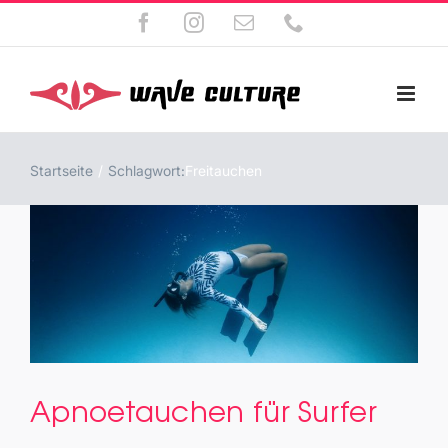
Zum
Facebook
Instagram
E-
Telefon
Inhalt
Mail
springen
Startseite
Schlagwort:
Freitauchen
Apnoetauchen für Surfer