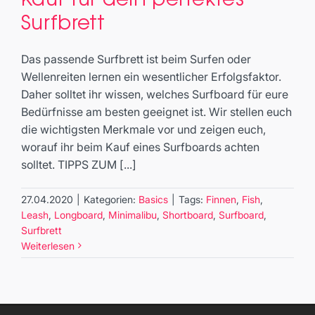
Kauf für dein perfektes
Surfbrett
Surfbrett
Basics
Das passende Surfbrett ist beim Surfen oder
Wellenreiten lernen ein wesentlicher Erfolgsfaktor.
Daher solltet ihr wissen, welches Surfboard für eure
Bedürfnisse am besten geeignet ist. Wir stellen euch
die wichtigsten Merkmale vor und zeigen euch,
worauf ihr beim Kauf eines Surfboards achten
solltet. TIPPS ZUM [...]
27.04.2020
|
Kategorien:
Basics
|
Tags:
Finnen
,
Fish
,
Leash
,
Longboard
,
Minimalibu
,
Shortboard
,
Surfboard
,
Surfbrett
Weiterlesen