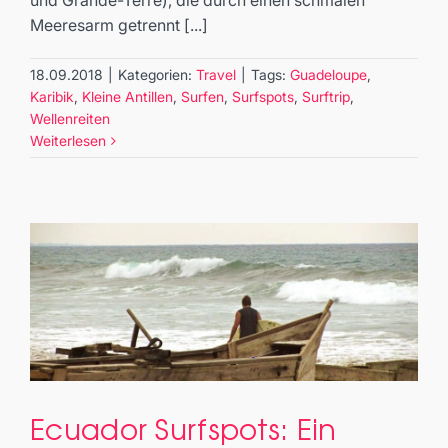
und Grande-Terre), die durch einen schmalen
Meeresarm getrennt [...]
18.09.2018
|
Kategorien:
Travel
|
Tags:
Guadeloupe
,
Karibik
,
Kleine Antillen
,
Surfen
,
Surfspots
,
Surftrip
,
Wellenreiten
Weiterlesen
Ecuador Surfspots: Ein
Ecuador Surfspots: Ein Surftrip