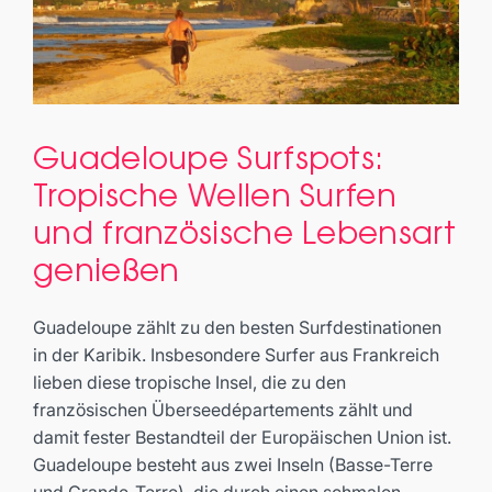
Guadeloupe Surfspots:
Guadeloupe Surfspots:
Tropische Wellen Surfen und
Tropische Wellen Surfen
französische Lebensart
und französische Lebensart
genießen
genießen
Travel
Guadeloupe zählt zu den besten Surfdestinationen
in der Karibik. Insbesondere Surfer aus Frankreich
lieben diese tropische Insel, die zu den
französischen Überseedépartements zählt und
damit fester Bestandteil der Europäischen Union ist.
Guadeloupe besteht aus zwei Inseln (Basse-Terre