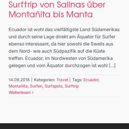
Surftrip von Salinas über
von Salinas über Montañita bis
Montañita bis Manta
Manta
Travel
Ecuador ist wohl das vielfältigste Land Südamerikas
und durch seine Lage direkt am Äquator für Surfer
ebenso interessant, da hier sowohl die Swells aus
dem Nord- wie auch Südpazifik auf die Küste
treffen. Ecuador, im Nordwesten von Südamerika
gelegen und vom Äquator durchzogen ist wohl [...]
14.09.2018
|
Kategorien:
Travel
|
Tags:
Ecuador
,
Montañita
,
Surfen
,
Surfspots
,
Surftrip
Weiterlesen