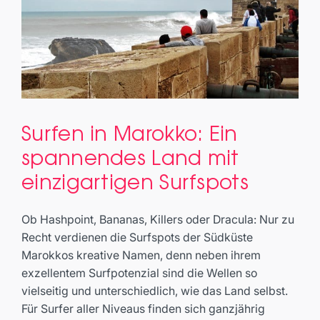
Surfen in Marokko: Ein
Surfen in Marokko: Ein
spannendes Land mit
spannendes Land mit
einzigartigen Surfspots
einzigartigen Surfspots
Travel
Ob Hashpoint, Bananas, Killers oder Dracula: Nur zu
Recht verdienen die Surfspots der Südküste
Marokkos kreative Namen, denn neben ihrem
exzellentem Surfpotenzial sind die Wellen so
vielseitig und unterschiedlich, wie das Land selbst.
Für Surfer aller Niveaus finden sich ganzjährig