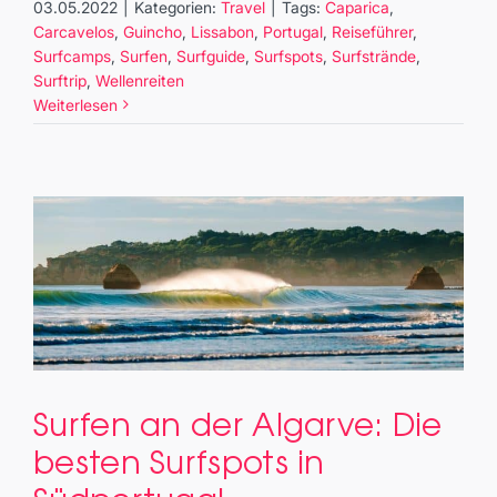
03.05.2022
|
Kategorien:
Travel
|
Tags:
Caparica
,
Carcavelos
,
Guincho
,
Lissabon
,
Portugal
,
Reiseführer
,
Surfcamps
,
Surfen
,
Surfguide
,
Surfspots
,
Surfstrände
,
Surftrip
,
Wellenreiten
Weiterlesen
Surfen an der Algarve: Die
Surfen an der Algarve: Die
besten Surfspots in
besten Surfspots in Südportugal