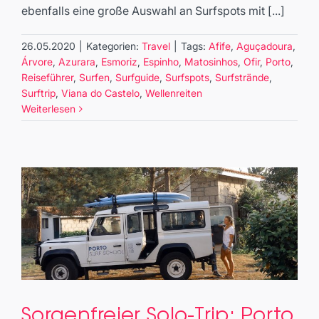
ebenfalls eine große Auswahl an Surfspots mit [...]
26.05.2020
|
Kategorien:
Travel
|
Tags:
Afife
,
Aguçadoura
,
Árvore
,
Azurara
,
Esmoriz
,
Espinho
,
Matosinhos
,
Ofir
,
Porto
,
Reiseführer
,
Surfen
,
Surfguide
,
Surfspots
,
Surfstrände
,
Surftrip
,
Viana do Castelo
,
Wellenreiten
Weiterlesen
Sorgenfreier Solo-Trip: Porto