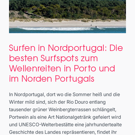
Surfen in Nordportugal: Die
Surfen in Nordportugal: Die
besten Surfspots zum
besten Surfspots zum
Wellenreiten in Porto und im
Wellenreiten in Porto und
Norden Portugals
im Norden Portugals
Travel
In Nordportugal, dort wo die Sommer heiß und die
Winter mild sind, sich der Rio Douro entlang
tausender grüner Weinbergterrassen schlängelt,
Portwein als eine Art Nationalgetränk gefeiert wird
und UNESCO-Welterbestätte eine jahrhundertealte
Geschichte des Landes repräsentieren, findet ihr