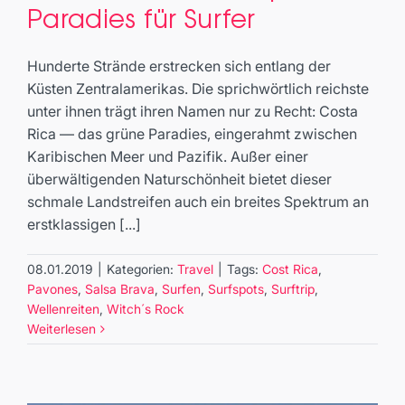
Costa Rica: Das tropische
Paradies für Surfer
Paradies für Surfer
Travel
Hunderte Strände erstrecken sich entlang der
Küsten Zentralamerikas. Die sprichwörtlich reichste
unter ihnen trägt ihren Namen nur zu Recht: Costa
Rica — das grüne Paradies, eingerahmt zwischen
Karibischen Meer und Pazifik. Außer einer
überwältigenden Naturschönheit bietet dieser
schmale Landstreifen auch ein breites Spektrum an
erstklassigen [...]
08.01.2019
|
Kategorien:
Travel
|
Tags:
Cost Rica
,
Pavones
,
Salsa Brava
,
Surfen
,
Surfspots
,
Surftrip
,
Wellenreiten
,
Witch´s Rock
Weiterlesen