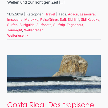
Wellen und zur richtigen Zeit [...]
11.12.2019
|
Kategorien:
Travel
|
Tags:
Agadir
,
Essaouira
,
Imsouane
,
Marokko
,
Reiseführer
,
Safi
,
Sidi Ifni
,
Sidi Kaouke
,
Surfen
,
Surfguide
,
Surfspots
,
Surftrip
,
Taghazout
,
Tamraght
,
Wellenreiten
Weiterlesen
Costa Rica: Das tropische