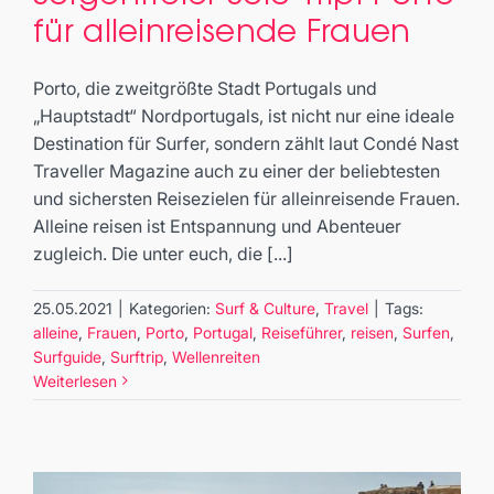
Sorgenfreier Solo-Trip: Porto für
für alleinreisende Frauen
alleinreisende Frauen
Surf & Culture
Travel
Porto, die zweitgrößte Stadt Portugals und
„Hauptstadt“ Nordportugals, ist nicht nur eine ideale
Destination für Surfer, sondern zählt laut Condé Nast
Traveller Magazine auch zu einer der beliebtesten
und sichersten Reisezielen für alleinreisende Frauen.
Alleine reisen ist Entspannung und Abenteuer
zugleich. Die unter euch, die [...]
25.05.2021
|
Kategorien:
Surf & Culture
,
Travel
|
Tags:
alleine
,
Frauen
,
Porto
,
Portugal
,
Reiseführer
,
reisen
,
Surfen
,
Surfguide
,
Surftrip
,
Wellenreiten
Weiterlesen