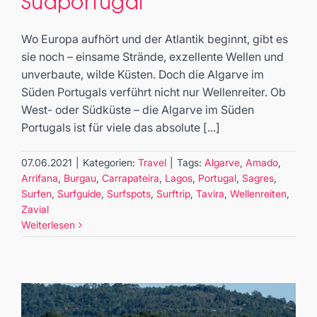
Südportugal
Travel
Wo Europa aufhört und der Atlantik beginnt, gibt es
sie noch – einsame Strände, exzellente Wellen und
unverbaute, wilde Küsten. Doch die Algarve im
Süden Portugals verführt nicht nur Wellenreiter. Ob
West- oder Südküste – die Algarve im Süden
Portugals ist für viele das absolute [...]
07.06.2021
|
Kategorien:
Travel
|
Tags:
Algarve
,
Amado
,
Arrifana
,
Burgau
,
Carrapateira
,
Lagos
,
Portugal
,
Sagres
,
Surfen
,
Surfguide
,
Surfspots
,
Surftrip
,
Tavira
,
Wellenreiten
,
Zavial
Weiterlesen