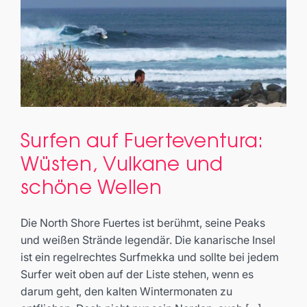
Surfen auf Fuerteventura:
Surfen auf Fuerteventura:
Wüsten, Vulkane und
Wüsten, Vulkane und schöne
schöne Wellen
Wellen
Travel
Die North Shore Fuertes ist berühmt, seine Peaks
und weißen Strände legendär. Die kanarische Insel
ist ein regelrechtes Surfmekka und sollte bei jedem
Surfer weit oben auf der Liste stehen, wenn es
darum geht, den kalten Wintermonaten zu