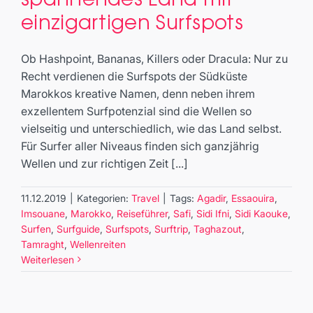
spannendes Land mit
einzigartigen Surfspots
einzigartigen Surfspots
Travel
Ob Hashpoint, Bananas, Killers oder Dracula: Nur zu
Recht verdienen die Surfspots der Südküste
Marokkos kreative Namen, denn neben ihrem
exzellentem Surfpotenzial sind die Wellen so
vielseitig und unterschiedlich, wie das Land selbst.
Für Surfer aller Niveaus finden sich ganzjährig
Wellen und zur richtigen Zeit [...]
11.12.2019
|
Kategorien:
Travel
|
Tags:
Agadir
,
Essaouira
,
Imsouane
,
Marokko
,
Reiseführer
,
Safi
,
Sidi Ifni
,
Sidi Kaouke
,
Surfen
,
Surfguide
,
Surfspots
,
Surftrip
,
Taghazout
,
Tamraght
,
Wellenreiten
Weiterlesen