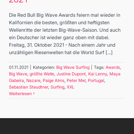
Red Bull Big Wave Awards 2021
Big Wave Surfing
Die Red Bull Big Wave Awards feiern mal wieder in
Kalifornien die besten, größten und heftigsten
Wellenritte der letzten Big-Wave-Saison. Und auch
ein Deutscher ist wieder ganz oben mit dabei.
Freitag, 31. Oktober 2021 - Nach einem Jahr und
unzähligen Riesenwellen hat die World Surf [...]
01.11.2021
|
Kategorien:
Big Wave Surfing
|
Tags:
Awards
,
Big Wave
,
größte Welle
,
Justine Dupont
,
Kai Lenny
,
Maya
Gabeira
,
Nazare
,
Paige Alms
,
Peter Mel
,
Portugal
,
Sebastian Steudtner
,
Surfing
,
XXL
Weiterlesen