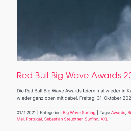
Red Bull Big Wave Awards 2
Die Red Bull Big Wave Awards feiern mal wieder in Ka
wieder ganz oben mit dabei. Freitag, 31. Oktober 202
01.11.2021
|
Kategorien:
Big Wave Surfing
|
Tags:
Awards
,
B
Mel
,
Portugal
,
Sebastian Steudtner
,
Surfing
,
XXL