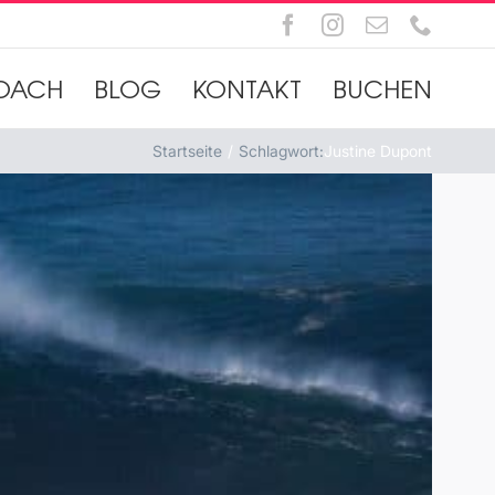
Facebook
Instagram
E-
Telefo
Mail
OACH
BLOG
KONTAKT
BUCHEN
Startseite
Schlagwort:
Justine Dupont