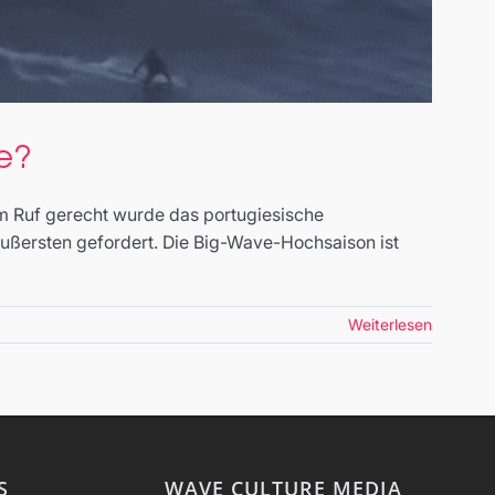
de?
em Ruf gerecht wurde das portugiesische
ußersten gefordert. Die Big-Wave-Hochsaison ist
Weiterlesen
rft wurde?
S
WAVE CULTURE MEDIA