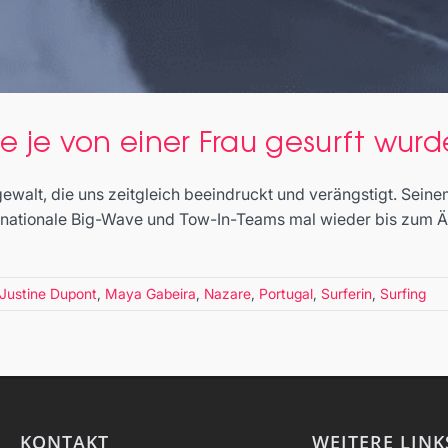
ie je von einer Frau gesurft wur
ewalt, die uns zeitgleich beeindruckt und verängstigt. Sein
rnationale Big-Wave und Tow-In-Teams mal wieder bis zum Ä
Justine Dupont
,
Maya Gabeira
,
Nazare
,
Portugal
,
Surferin
,
Surfing
ie größte Welle, die je von einer Frau gesu
Big Wave Surfing
KONTAKT
WEITERE LINK