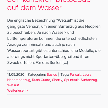
korrekten Dresscode auf dem
auf dem Wasser
Wasser
Basics
Die englische Bezeichnung “Wetsuit” ist die
gängigste Version, um einen Surfanzug aus Neopren
zu beschreiben. Je nach Wasser- und
Lufttemperaturen kommen die unterschiedlichsten
Anzüge zum Einsatz und auch je nach
Wassersportart gibt es unterschiedliche Modelle, die
allerdings nicht Sportarten-übergreifend ihren
Zweck erfüllen. Für das Surfen [...]
11.05.2020
|
Kategorien:
Basics
|
Tags:
Fullsuit
,
Lycra
,
Neoprenanzug
,
Rush Guard
,
Shorty
,
Sprintsuit
,
Surfanzug
,
Wetsuit
Weiterlesen