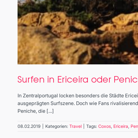
Surfen in Ericeira oder Peni
In Zentralportugal locken besonders die Städte Eric
ausgeprägten Surfszene. Doch wie Fans rivalisieren
Peniche, die [...]
08.02.2019
|
Kategorien:
Travel
|
Tags:
Coxos
,
Ericeira
,
Pen