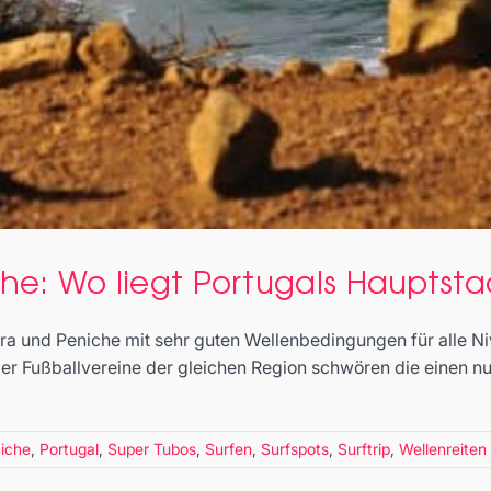
che: Wo liegt Portugals Hauptsta
eira und Peniche mit sehr guten Wellenbedingungen für alle 
der Fußballvereine der gleichen Region schwören die einen n
iche
,
Portugal
,
Super Tubos
,
Surfen
,
Surfspots
,
Surftrip
,
Wellenreiten