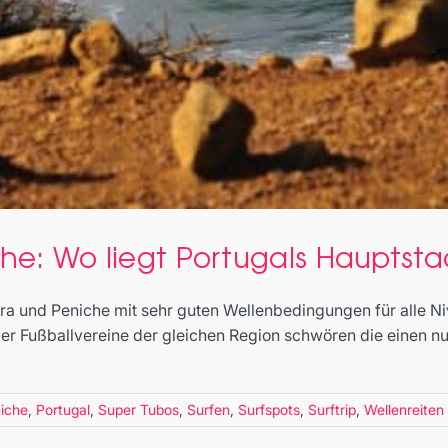
che: Wo liegt Portugals Hauptsta
eira und Peniche mit sehr guten Wellenbedingungen für alle 
der Fußballvereine der gleichen Region schwören die einen n
iche
,
Portugal
,
Super Tubos
,
Surfen
,
Surfspots
,
Surftrip
,
Wellenreiten