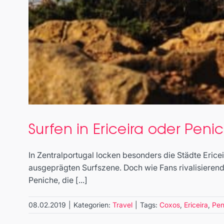
Surfen in Ericeira oder Peni
In Zentralportugal locken besonders die Städte Eric
ausgeprägten Surfszene. Doch wie Fans rivalisieren
Peniche, die [...]
08.02.2019
|
Kategorien:
Travel
|
Tags:
Coxos
,
Ericeira
,
Pen