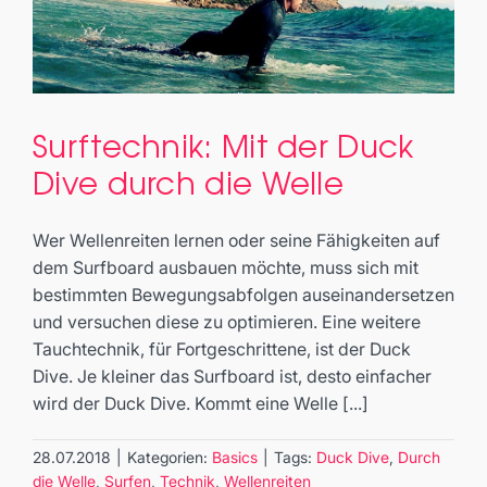
Surftechnik: Mit der Duck
Surftechnik: Mit der Duck Dive
Dive durch die Welle
durch die Welle
Basics
Wer Wellenreiten lernen oder seine Fähigkeiten auf
dem Surfboard ausbauen möchte, muss sich mit
bestimmten Bewegungsabfolgen auseinandersetzen
und versuchen diese zu optimieren. Eine weitere
Tauchtechnik, für Fortgeschrittene, ist der Duck
Dive. Je kleiner das Surfboard ist, desto einfacher
wird der Duck Dive. Kommt eine Welle [...]
28.07.2018
|
Kategorien:
Basics
|
Tags:
Duck Dive
,
Durch
die Welle
,
Surfen
,
Technik
,
Wellenreiten