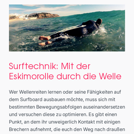
Surftechnik: Mit der
Surftechnik: Mit der Eskimorolle
Eskimorolle durch die Welle
durch die Welle
Basics
Wer Wellenreiten lernen oder seine Fähigkeiten auf
dem Surfboard ausbauen möchte, muss sich mit
bestimmten Bewegungsabfolgen auseinandersetzen
und versuchen diese zu optimieren. Es gibt einen
Punkt, an dem ihr unweigerlich Kontakt mit einigen
Brechern aufnehmt, die euch den Weg nach draußen