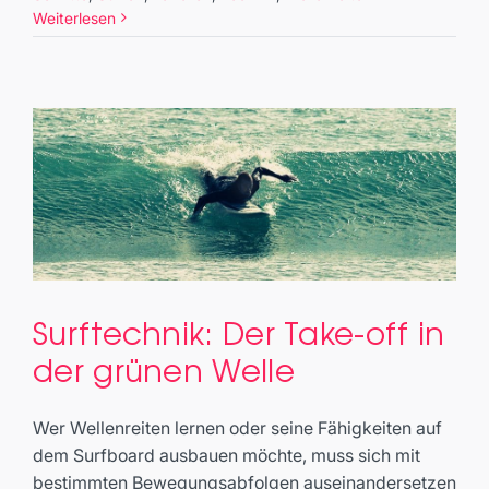
Weiterlesen
Surftechnik: Der Take-off in
Surftechnik: Der Take-off in der
der grünen Welle
grünen Welle
Basics
Wer Wellenreiten lernen oder seine Fähigkeiten auf
dem Surfboard ausbauen möchte, muss sich mit
bestimmten Bewegungsabfolgen auseinandersetzen