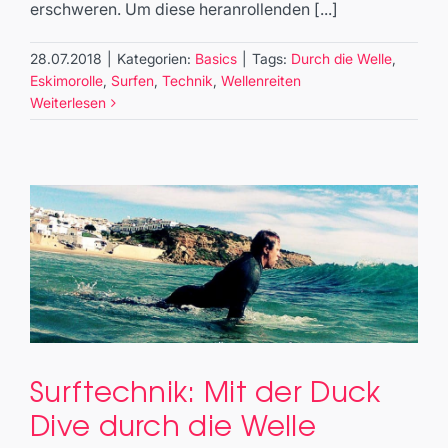
erschweren. Um diese heranrollenden [...]
28.07.2018
|
Kategorien:
Basics
|
Tags:
Durch die Welle
,
Eskimorolle
,
Surfen
,
Technik
,
Wellenreiten
Weiterlesen
Surftechnik: Mit der Duck
Surftechnik: Mit der Duck Dive
Dive durch die Welle
durch die Welle