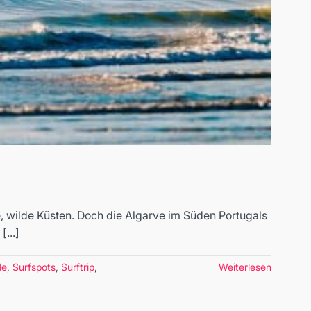
e, wilde Küsten. Doch die Algarve im Süden Portugals
...]
de
,
Surfspots
,
Surftrip
,
Weiterlesen