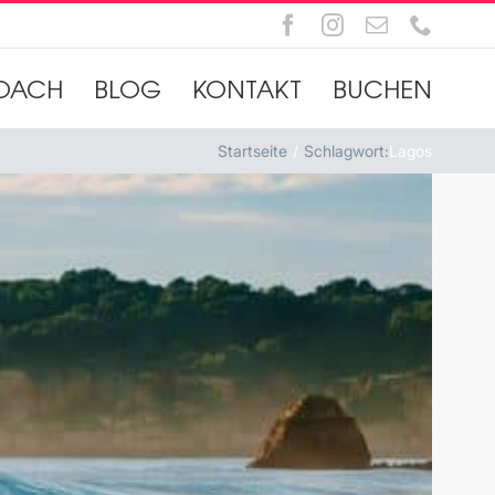
Facebook
Instagram
E-
Telefo
Mail
OACH
BLOG
KONTAKT
BUCHEN
Startseite
Schlagwort:
Lagos