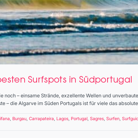
besten Surfspots in Südportugal
sie noch – einsame Strände, exzellente Wellen und unverbaut
e – die Algarve im Süden Portugals ist für viele das absolute [
ifana
,
Burgau
,
Carrapateira
,
Lagos
,
Portugal
,
Sagres
,
Surfen
,
Surfgui