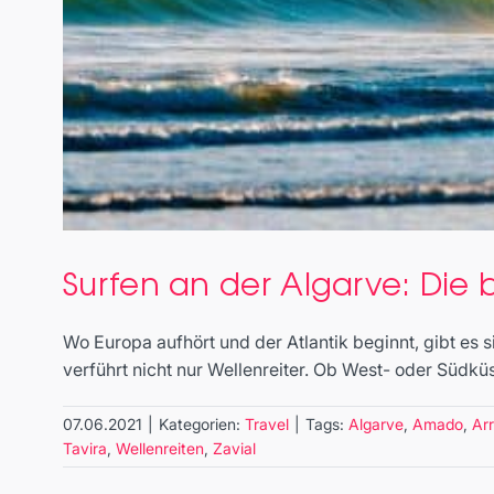
Surfen an der Algarve: Die 
Wo Europa aufhört und der Atlantik beginnt, gibt es 
verführt nicht nur Wellenreiter. Ob West- oder Südküst
07.06.2021
|
Kategorien:
Travel
|
Tags:
Algarve
,
Amado
,
Arr
Tavira
,
Wellenreiten
,
Zavial