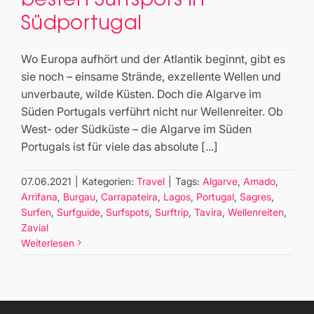
besten Surfspots in Südportugal
Südportugal
Travel
Wo Europa aufhört und der Atlantik beginnt, gibt es
sie noch – einsame Strände, exzellente Wellen und
unverbaute, wilde Küsten. Doch die Algarve im
Süden Portugals verführt nicht nur Wellenreiter. Ob
West- oder Südküste – die Algarve im Süden
Portugals ist für viele das absolute [...]
07.06.2021
|
Kategorien:
Travel
|
Tags:
Algarve
,
Amado
,
Arrifana
,
Burgau
,
Carrapateira
,
Lagos
,
Portugal
,
Sagres
,
Surfen
,
Surfguide
,
Surfspots
,
Surftrip
,
Tavira
,
Wellenreiten
,
Zavial
Weiterlesen