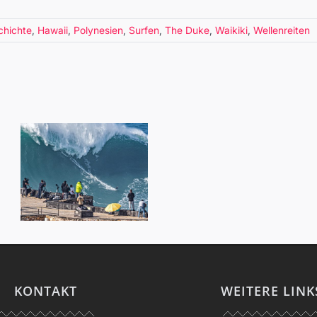
chichte
,
Hawaii
,
Polynesien
,
Surfen
,
The Duke
,
Waikiki
,
Wellenreiten
Surfen am
Limit – Big
Wave Profi
Sebastian
KONTAKT
WEITERE LINK
Steudtner