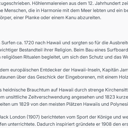
ugeschrieben. Höhlenmalereien aus dem 12. Jahrhundert zei
che Menschen, die in Harmonie mit dem Meer lebten und ein be
Körper, einer Planke oder einem Kanu abzureiten.
 Surfen ca. 1720 nach Hawaii und sorgten so für die Ausbrei
wichtiger Bestandteil ihrer Religion. Beim Bau eines Surfboar
religiösen Ritualen begleitet, um sich den Schutz und das Wo
rd dem europäischen Entdecker der Hawaii-Inseln, Kapitän Jam
taunen über das Geschick der Eingeborenen, mit einem Holzb
as heidnische Brauchtum auf Hawaii durch strenge Kirchens
llem unsittliche Zeitverschwendung angesehen und 1823 kurze
nreiten um 1829 von den meisten Plätzen Hawaiis und Polyne
ack London (1907) berichteten vom Sport der Könige und weck
fen unterrichtete. Dadurch inspiriert gründete er 1908 den er