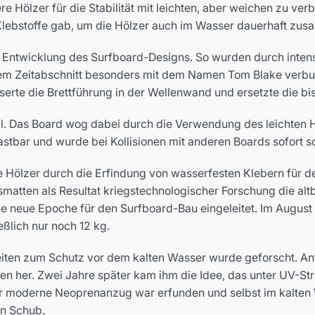
 Hölzer für die Stabilität mit leichten, aber weichen zu ver
Klebstoffe gab, um die Hölzer auch im Wasser dauerhaft zu
e Entwicklung des Surfboard-Designs. So wurden durch intens
sem Zeitabschnitt besonders mit dem Namen Tom Blake verbunde
serte die Brettführung in der Wellenwand und ersetzte die bi
. Das Board wog dabei durch die Verwendung des leichten Hol
stbar und wurde bei Kollisionen mit anderen Boards sofort 
 Hölzer durch die Erfindung von wasserfesten Klebern für d
smatten als Resultat kriegstechnologischer Forschung die al
 neue Epoche für den Surfboard-Bau eingeleitet. Im August 1
ßlich nur noch 12 kg.
iten zum Schutz vor dem kalten Wasser wurde geforscht. Anfa
en her. Zwei Jahre später kam ihm die Idee, das unter UV-St
r moderne Neoprenanzug war erfunden und selbst im kalten W
en Schub.