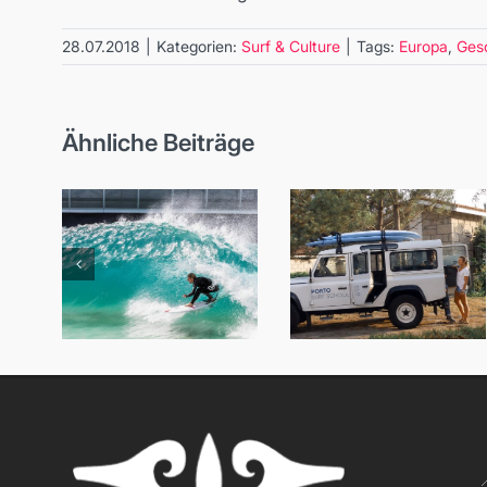
28.07.2018
|
Kategorien:
Surf & Culture
|
Tags:
Europa
,
Ges
Ähnliche Beiträge
Sorgenfreier
Die besten
Solo-Trip:
Wavepools
Porto für
und Surfparks
alleinreisende