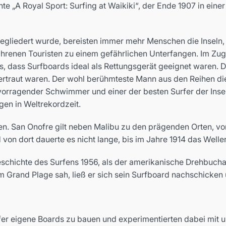
te „A Royal Sport: Surfing at Waikiki“, der Ende 1907 in einer
egliedert wurde, bereisten immer mehr Menschen die Inseln,
hrenen Touristen zu einem gefährlichen Unterfangen. Im Zuge
aus, dass Surfboards ideal als Rettungsgerät geeignet waren.
vertraut waren. Der wohl berühmteste Mann aus den Reihen di
vorragender Schwimmer und einer der besten Surfer der Inse
gen in Weltrekordzeit.
en. San Onofre gilt neben Malibu zu den prägenden Orten, von
von dort dauerte es nicht lange, bis im Jahre 1914 das Well
schichte des Surfens 1956, als der amerikanische Drehbuchaut
Grand Plage sah, ließ er sich sein Surfboard nachschicken un
er eigene Boards zu bauen und experimentierten dabei mit un